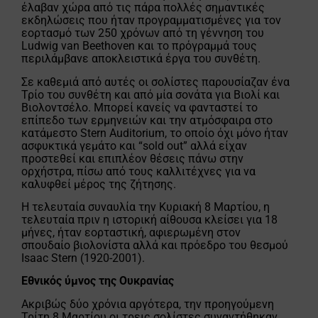
έλαβαν χώρα από τις πάρα πολλές σημαντικές
εκδηλώσεις που ήταν προγραμματισμένες για τον
εορτασμό των 250 χρόνων από τη γέννηση του
Ludwig van Beethoven και το πρόγραμμά τους
περιλάμβανε αποκλειστικά έργα του συνθέτη.
Σε καθεμιά από αυτές οι σολίστες παρουσίαζαν ένα
Τρίο του συνθέτη και από μία σονάτα για Βιολί και
Βιολοντσέλο. Μπορεί κανείς να φανταστεί το
επίπεδο των ερμηνειών και την ατμόσφαιρα στο
κατάμεστο Stern Auditorium, το οποίο όχι μόνο ήταν
ασφυκτικά γεμάτο και “sold out” αλλά είχαν
προστεθεί και επιπλέον θέσεις πάνω στην
ορχήστρα, πίσω από τους καλλιτέχνες για να
καλυφθεί μέρος της ζήτησης.
Η τελευταία συναυλία την Κυριακή 8 Μαρτίου, η
τελευταία πριν η ιστορική αίθουσα κλείσει για 18
μήνες, ήταν εορταστική, αφιερωμένη στον
σπουδαίο βιολονίστα αλλά και πρόεδρο του θεσμού
Isaac Stern (1920-2001).
Εθνικός ύμνος της Ουκρανίας
Ακριβώς δύο χρόνια αργότερα, την προηγούμενη
Τρίτη 8 Μαρτίου οι τρεις σολίστες συναντήθηκαν