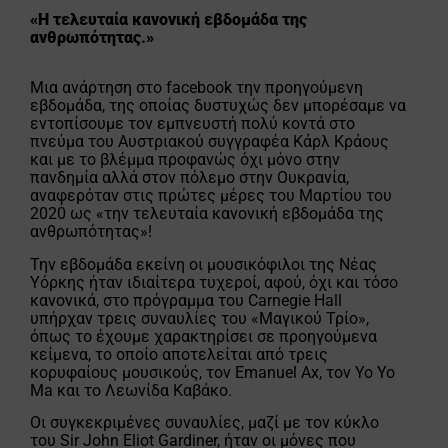
«Η τελευταία κανονική εβδομάδα της
ανθρωπότητας.»
Μια ανάρτηση στο facebook την προηγούμενη
εβδομάδα, της οποίας δυστυχώς δεν μπορέσαμε να
εντοπίσουμε τον εμπνευστή πολύ κοντά στο
πνεύμα του Αυστριακού συγγραφέα Κάρλ Κράους
και με το βλέμμα προφανώς όχι μόνο στην
πανδημία αλλά στον πόλεμο στην Ουκρανία,
αναφερόταν στις πρώτες μέρες του Μαρτίου του
2020 ως «την τελευταία κανονική εβδομάδα της
ανθρωπότητας»!
Την εβδομάδα εκείνη οι μουσικόφιλοι της Νέας
Υόρκης ήταν ιδιαίτερα τυχεροί, αφού, όχι και τόσο
κανονικά, στο πρόγραμμα του Carnegie Hall
υπήρχαν τρεις συναυλίες του «Μαγικού Τρίο»,
όπως το έχουμε χαρακτηρίσει σε προηγούμενα
κείμενα, το οποίο αποτελείται από τρεις
κορυφαίους μουσικούς, τον Emanuel Ax, τον Yo Yo
Ma και το Λεωνίδα Καβάκο.
Οι συγκεκριμένες συναυλίες, μαζί με τον κύκλο
του Sir John Eliot Gardiner, ήταν οι μόνες που