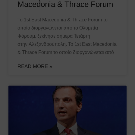
Macedonia & Thrace Forum
Το 1st East Macedonia & Thrace Forum το
οποίο διοργανώνεται από το Ολυμπία
Φόρουμ, ξεκίνησε σήμερα Τετάρτη
στην Αλεξανδρούπολη. Το 1st East Macedonia
& Thrace Forum το οποίο διοργανώνεται από
READ MORE »