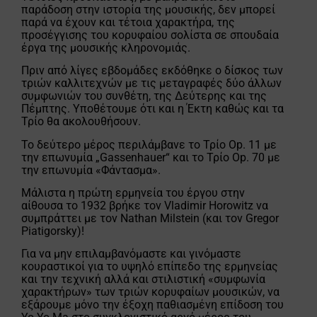
παράδοση στην ιστορία της μουσικής, δεν μπορεί
παρά να έχουν και τέτοια χαρακτήρα, της
προσέγγισης του κορυφαίου σολίστα σε σπουδαία
έργα της μουσικής κληρονομιάς.
Πριν από λίγες εβδομάδες εκδόθηκε ο δίσκος των
τριών καλλιτεχνών με τις μεταγραφές δύο άλλων
συμφωνιών του συνθέτη, της Δεύτερης και της
Πέμπτης. Υποθέτουμε ότι και η Έκτη καθώς και τα
Τρίο θα ακολουθήσουν.
Το δεύτερο μέρος περιλάμβανε το Τρίο Op. 11 με
την επωνυμία „Gassenhauer“ και το Τρίο Op. 70 με
την επωνυμία «Φάντασμα».
Μάλιστα η πρώτη ερμηνεία του έργου στην
αίθουσα το 1932 βρήκε τον Vladimir Horowitz να
συμπράττει με τον Nathan Milstein (και τον Gregor
Piatigorsky)!
Για να μην επιλαμβανόμαστε και γινόμαστε
κουραστικοί για το υψηλό επίπεδο της ερμηνείας
και την τεχνική αλλά και στιλιστική «συμφωνία
χαρακτήρων» των τριών κορυφαίων μουσικών, να
εξάρουμε μόνο την έξοχη παθιασμένη επίδοση του