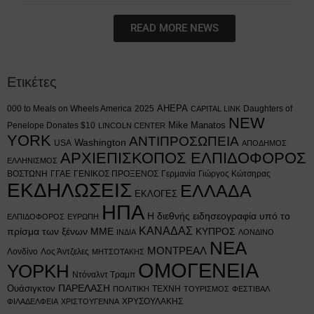
READ MORE NEWS
Ετικέτες
AHEPA
000 to Meals on Wheels America
2025
Daughters of
CAPITAL LINK
NEW
Mike Manatos
Penelope Donates $10
LINCOLN CENTER
YORK
ΑΝΤΙΠΡΟΣΩΠΕΙΑ
Washington
USA
ΑΠΟΔΗΜΟΣ
ΑΡΧΙΕΠΙΣΚΟΠΟΣ ΕΛΠΙΔΟΦΟΡΟΣ
ΕΛΛΗΝΙΣΜΟΣ
ΒΟΣΤΩΝΗ
ΓΓΑΕ
ΓΕΝΙΚΟΣ ΠΡΟΞΕΝΟΣ
Γερμανία
Γιώργος Κώτσηρας
ΕΚΔΗΛΩΣΕΙΣ
ΕΛΛΑΔΑ
ΕΚΛΟΓΕΣ
ΗΠΑ
Η διεθνής ειδησεογραφία υπό το
ΕΛΠΙΔΟΦΟΡΟΣ
ΕΥΡΩΠΗ
ΚΑΝΑΔΑΣ
πρίσμα των ξένων ΜΜΕ
ΚΥΠΡΟΣ
ΙΝΔΙΑ
ΛΟΝΔΙΝΟ
ΝΕΑ
ΜΟΝΤΡΕΑΛ
Λονδίνο
Λος Άντζελες
ΜΗΤΣΟΤΑΚΗΣ
ΟΜΟΓΕΝΕΙΑ
ΥΟΡΚΗ
Ντόναλντ Τραμπ
Ουάσιγκτον
ΠΑΡΕΛΑΣΗ
ΤΕΧΝΗ
ΠΟΛΙΤΙΚΗ
ΤΟΥΡΙΣΜΟΣ
ΦΕΣΤΙΒΑΛ
ΧΡΥΣΟΥΛΑΚΗΣ
ΦΙΛΑΔΕΛΦΕΙΑ
ΧΡΙΣΤΟΥΓΕΝΝΑ