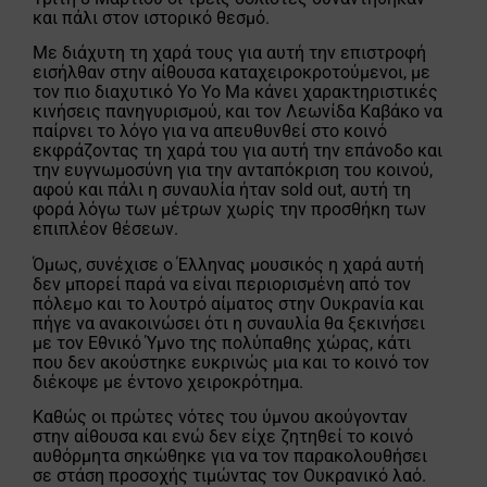
και πάλι στον ιστορικό θεσμό.
Με διάχυτη τη χαρά τους για αυτή την επιστροφή
εισήλθαν στην αίθουσα καταχειροκροτούμενοι, με
τον πιο διαχυτικό Yo Yo Ma κάνει χαρακτηριστικές
κινήσεις πανηγυρισμού, και τον Λεωνίδα Καβάκο να
παίρνει το λόγο για να απευθυνθεί στο κοινό
εκφράζοντας τη χαρά του για αυτή την επάνοδο και
την ευγνωμοσύνη για την ανταπόκριση του κοινού,
αφού και πάλι η συναυλία ήταν sold out, αυτή τη
φορά λόγω των μέτρων χωρίς την προσθήκη των
επιπλέον θέσεων.
Όμως, συνέχισε ο Έλληνας μουσικός η χαρά αυτή
δεν μπορεί παρά να είναι περιορισμένη από τον
πόλεμο και το λουτρό αίματος στην Ουκρανία και
πήγε να ανακοινώσει ότι η συναυλία θα ξεκινήσει
με τον Εθνικό Ύμνο της πολύπαθης χώρας, κάτι
που δεν ακούστηκε ευκρινώς μια και το κοινό τον
διέκοψε με έντονο χειροκρότημα.
Καθώς οι πρώτες νότες του ύμνου ακούγονταν
στην αίθουσα και ενώ δεν είχε ζητηθεί το κοινό
αυθόρμητα σηκώθηκε για να τον παρακολουθήσει
σε στάση προσοχής τιμώντας τον Ουκρανικό λαό.