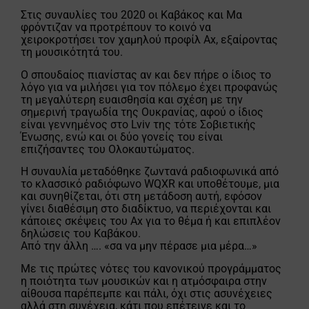
Στις συναυλίες του 2020 οι Καβάκος και Μα
φρόντιζαν να προτρέπουν το κοινό να
χειροκροτήσει τον χαμηλού προφίλ Ax, εξαίροντας
τη μουσικότητά του.
Ο σπουδαίος πιανίστας αν και δεν πήρε ο ίδιος το
λόγο για να μιλήσει για τον πόλεμο έχει προφανώς
τη μεγαλύτερη ευαισθησία και σχέση με την
σημερινή τραγωδία της Ουκρανίας, αφού ο ίδιος
είναι γεννημένος στο Lviv της τότε Σοβιετικής
Ένωσης, ενώ και οι δύο γονείς του είναι
επιζήσαντες του Ολοκαυτώματος.
Η συναυλία μεταδόθηκε ζωντανά ραδιοφωνικά από
το κλασσικό ραδιόφωνο WQXR και υποθέτουμε, μια
και συνηθίζεται, ότι στη μετάδοση αυτή, εφόσον
γίνει διαθέσιμη στο διαδίκτυο, να περιέχονται και
κάποιες σκέψεις του Ax για το θέμα ή και επιπλέον
δηλώσεις του Καβάκου.
Από την άλλη …. «σα να μην πέρασε μια μέρα…»
Με τις πρώτες νότες του κανονικού προγράμματος
η ποιότητα των μουσικών και η ατμόσφαιρα στην
αίθουσα παρέπεμπε και πάλι, όχι στις ασυνέχειες
αλλά στη συνέχεια, κάτι που επέτεινε και το