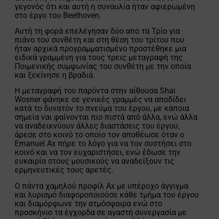
γεγονός ότι και αυτή η συναυλία ήταν αφιερωμένη
στο έργο του Beethoven.
Αυτή τη φορά επελέγησαν δύο από τα Τρίο για
πιάνο του συνθέτη και στη θέση του τρίτου που
ήταν αρχικά προγραμματισμένο προστέθηκε μια
ειδικά γραμμένη για τους τρεις μεταγραφή της
Ποιμενικής συμφωνίας του συνθέτη με την οποία
και ξεκίνησε η βραδιά.
Η μεταγραφή του παρόντα στην αίθουσα Shai
Wosner φάνηκε σε γενικές γραμμές να αποδίδει
κατά το δυνατόν το πνεύμα του έργου, με κάποια
σημεία ναι φαίνονται πιο πιστά από άλλα, ενώ άλλα
να αναδεικνύουν άλλες διαστάσεις του έργου,
άρεσε στο κοινό το οποίο τον αποθέωσε όταν ο
Emanuel Ax πήρε το λόγο για να τον συστήσει στο
κοινό και να τον ευχαριστήσει, ενώ έδωσε την
ευκαιρία στους μουσικούς να αναδείξουν τις
ερμηνευτικές τους αρετές.
Ο πάντα χαμηλού προφίλ Ax με υπέροχο άγγιγμα
και λυρισμό διαφοροποιούσε κάθε τμήμα του έργου
και διαμόρφωνε την ατμόσφαιρα ενώ στο
προσκήνιο τα έγχορδα σε αγαστή συνεργασία με