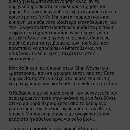
συνεχή βλέμματα συνεννόησης αλλά, αν τα
ερμηνεύουμε σωστά και αλληλοεκτίμησης και
χαράς, διεκδικούσαν κάθε στιγμή την προσοχή του
κοινού με τον Yo Yo Ma πάντα «κυριαρχικό» και
ευκρινή, με κάθε νότα ιδιαίτερα επιτηδευμένη, και
τον Έλληνα σολίστα ιδιαίτερα ευδιάθετο με πολύ
εκφραστικό ήχο, να αποδίδουν με έξοχο τρόπο
μεταξύ άλλων τους ήχους της φύσης, ιδιαίτερα
αισθητά έγινα τα τιτιβίσματα των πουλιών, που
προσπαθεί να αποδώσει ο Μπετόβεν και να
επιλέγουν πολύ υψηλές ταχύτητες στην
«καταιγίδα».
Μας δόθηκε η εντύπωση ότι ο Shai Wosner στη
«μετατροπή» που επιχείρησε εκτός από την Έκτη
συμφωνία, πρέπει να είχε στο μυαλό του και τις
«στρατηγικές» που ακολουθεί ο συνθέτης στα Τρίο.
Ο Καβάκος είχε σε παλαιότερή του συνέντευξη πει,
αναφερόμενος τότε στην ανάγκη του να διευθύνει,
ότι καμιά φορά περιορίζεται από το δεδομένο
ρεπερτόριο του βιολιού, αφού κάποιοι συνθέτες,
όπως ο Μπρούκνερ όπως είχε αναφέρει έχουν
ελάχιστα ή καθόλου έργα για σόλο βιολί.
Τέτοιες προσπάθειες, με μακρά άλλωστε