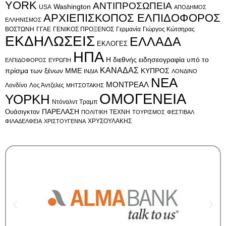
YORK
ΑΝΤΙΠΡΟΣΩΠΕΙΑ
Washington
USA
ΑΠΟΔΗΜΟΣ
ΑΡΧΙΕΠΙΣΚΟΠΟΣ ΕΛΠΙΔΟΦΟΡΟΣ
ΕΛΛΗΝΙΣΜΟΣ
ΒΟΣΤΩΝΗ
ΓΓΑΕ
ΓΕΝΙΚΟΣ ΠΡΟΞΕΝΟΣ
Γερμανία
Γιώργος Κώτσηρας
ΕΚΔΗΛΩΣΕΙΣ
ΕΛΛΑΔΑ
ΕΚΛΟΓΕΣ
ΗΠΑ
Η διεθνής ειδησεογραφία υπό το
ΕΛΠΙΔΟΦΟΡΟΣ
ΕΥΡΩΠΗ
ΚΑΝΑΔΑΣ
πρίσμα των ξένων ΜΜΕ
ΚΥΠΡΟΣ
ΙΝΔΙΑ
ΛΟΝΔΙΝΟ
ΝΕΑ
ΜΟΝΤΡΕΑΛ
Λονδίνο
Λος Άντζελες
ΜΗΤΣΟΤΑΚΗΣ
ΟΜΟΓΕΝΕΙΑ
ΥΟΡΚΗ
Ντόναλντ Τραμπ
Ουάσιγκτον
ΠΑΡΕΛΑΣΗ
ΤΕΧΝΗ
ΠΟΛΙΤΙΚΗ
ΤΟΥΡΙΣΜΟΣ
ΦΕΣΤΙΒΑΛ
ΧΡΥΣΟΥΛΑΚΗΣ
ΦΙΛΑΔΕΛΦΕΙΑ
ΧΡΙΣΤΟΥΓΕΝΝΑ