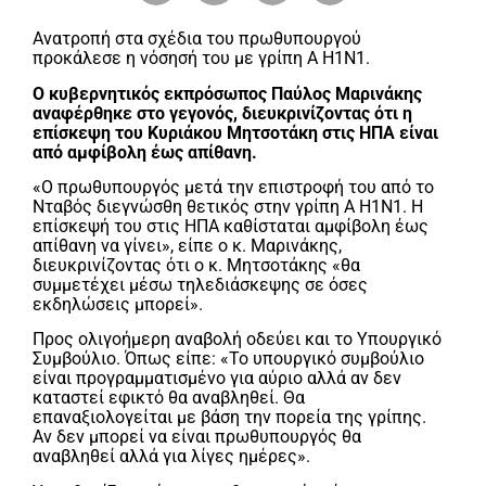
Ανατροπή στα σχέδια του πρωθυπουργού
προκάλεσε η νόσησή του με γρίπη Α Η1Ν1.
Ο κυβερνητικός εκπρόσωπος Παύλος Μαρινάκης
αναφέρθηκε στο γεγονός, διευκρινίζοντας ότι η
επίσκεψη του Κυριάκου Μητσοτάκη στις ΗΠΑ είναι
από αμφίβολη έως απίθανη.
«Ο πρωθυπουργός μετά την επιστροφή του από το
Νταβός διεγνώσθη θετικός στην γρίπη Α Η1Ν1. Η
επίσκεψή του στις ΗΠΑ καθίσταται αμφίβολη έως
απίθανη να γίνει», είπε ο κ. Μαρινάκης,
διευκρινίζοντας ότι ο κ. Μητσοτάκης «θα
συμμετέχει μέσω τηλεδιάσκεψης σε όσες
εκδηλώσεις μπορεί».
Προς ολιγοήμερη αναβολή οδεύει και το Υπουργικό
Συμβούλιο. Όπως είπε: «Το υπουργικό συμβούλιο
είναι προγραμματισμένο για αύριο αλλά αν δεν
καταστεί εφικτό θα αναβληθεί. Θα
επαναξιολογείται με βάση την πορεία της γρίπης.
Αν δεν μπορεί να είναι πρωθυπουργός θα
αναβληθεί αλλά για λίγες ημέρες».