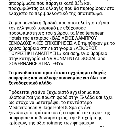
απορρίμματα που παράγει κατά 83% και
προχωρώντας σε αλλαγές που θα περιορίσουν στο
ελάχιστο το περιβαλλοντικό της αποτύπωμα.
Σε μια μοναδική βραδιά, που αποτελεί γιορτή για
τον ελληνικό τουρισμό με εξέχουσες
προσωπικότητες του χώρου, τα Mediterranean
Hotels της εταιρίας «ΒΑΣΙΛΕΙΟΣ ΛΑΜΠΡΟΥ
ΞΕΝΟΔΟΧΕΙΑΚΕΣ ΕΠΙΧΕΙΡΗΣΕΙΣ Α.Ε τιμήθηκαν με το
χρυσό βραβείο στην κατηγορία «ΑΕΙΦΟΡΟΣ
ΤΟΥΡΙΣΤΙΚΗ ΑΝΑΠΤΥΞΗ.» και ασημένιο βραβείο
στην κατηγορία «ENVIRONMENTAL SOCIAL and
GOVERNANCE STRATEGY».
Το μοναδικό και πρωτότυπο εγχείρημα οδηγός
αειφορίας και κυκλικής οικονομίας για όλο τον
ξενοδοχειακό κλάδο
Πρόκειται για ένα ξεχωριστό εγχείρημα που
υλοποιείται για πρώτη φορά στην Ελλάδα και έχει
ως στόχο να μετατρέψει το πεντάστερο
Mediterranean Village Hotel & Spa σε ένα
ξενοδοχείο πρότυπο σε ό,τι αφορά τις αρχές της
αειφορίας και βιωσιμότητας, της διαχείρισης
κρίσεων, της αξιοποίησης των ψηφιακών