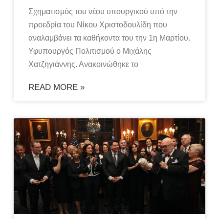
Σχηματισμός του νέου υπουργικού υπό την
προεδρία του Νίκου Χριστοδουλίδη που
αναλαμβάνει τα καθήκοντα του την 1η Μαρτίου.
Υφυπουργός Πολιτισμού ο Μιχάλης
Χατζηγιάννης. Ανακοινώθηκε το
READ MORE »