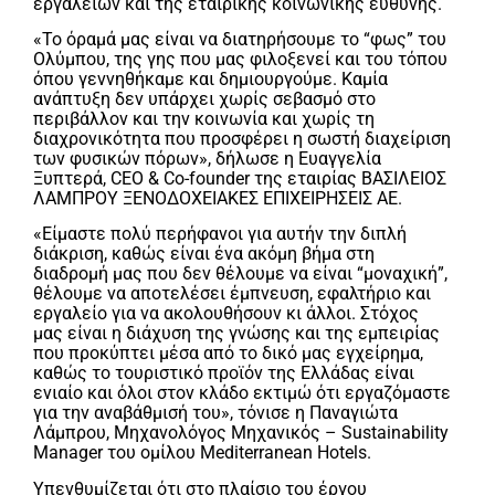
εργαλείων και της εταιρικής κοινωνικής ευθύνης.
«Το όραμά μας είναι να διατηρήσουμε το “φως” του
Ολύμπου, της γης που μας φιλοξενεί και του τόπου
όπου γεννηθήκαμε και δημιουργούμε. Καμία
ανάπτυξη δεν υπάρχει χωρίς σεβασμό στο
περιβάλλον και την κοινωνία και χωρίς τη
διαχρονικότητα που προσφέρει η σωστή διαχείριση
των φυσικών πόρων», δήλωσε η Ευαγγελία
Ξυπτερά, CEO & Co-founder της εταιρίας ΒΑΣΙΛΕΙΟΣ
ΛΑΜΠΡΟΥ ΞΕΝΟΔΟΧΕΙΑΚΕΣ ΕΠΙΧΕΙΡΗΣΕΙΣ ΑΕ.
«Είμαστε πολύ περήφανοι για αυτήν την διπλή
διάκριση, καθώς είναι ένα ακόμη βήμα στη
διαδρομή μας που δεν θέλουμε να είναι “μοναχική”,
θέλουμε να αποτελέσει έμπνευση, εφαλτήριο και
εργαλείο για να ακολουθήσουν κι άλλοι. Στόχος
μας είναι η διάχυση της γνώσης και της εμπειρίας
που προκύπτει μέσα από το δικό μας εγχείρημα,
καθώς το τουριστικό προϊόν της Ελλάδας είναι
ενιαίο και όλοι στον κλάδο εκτιμώ ότι εργαζόμαστε
για την αναβάθμισή του», τόνισε η Παναγιώτα
Λάμπρου, Μηχανολόγος Μηχανικός – Sustainability
Manager του ομίλου Mediterranean Hotels.
Υπενθυμίζεται ότι στο πλαίσιο του έργου