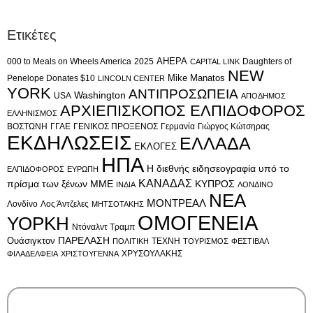
Ετικέτες
AHEPA
000 to Meals on Wheels America
2025
Daughters of
CAPITAL LINK
NEW
Mike Manatos
Penelope Donates $10
LINCOLN CENTER
YORK
ΑΝΤΙΠΡΟΣΩΠΕΙΑ
Washington
USA
ΑΠΟΔΗΜΟΣ
ΑΡΧΙΕΠΙΣΚΟΠΟΣ ΕΛΠΙΔΟΦΟΡΟΣ
ΕΛΛΗΝΙΣΜΟΣ
ΒΟΣΤΩΝΗ
ΓΓΑΕ
ΓΕΝΙΚΟΣ ΠΡΟΞΕΝΟΣ
Γερμανία
Γιώργος Κώτσηρας
ΕΚΔΗΛΩΣΕΙΣ
ΕΛΛΑΔΑ
ΕΚΛΟΓΕΣ
ΗΠΑ
Η διεθνής ειδησεογραφία υπό το
ΕΛΠΙΔΟΦΟΡΟΣ
ΕΥΡΩΠΗ
ΚΑΝΑΔΑΣ
πρίσμα των ξένων ΜΜΕ
ΚΥΠΡΟΣ
ΙΝΔΙΑ
ΛΟΝΔΙΝΟ
ΝΕΑ
ΜΟΝΤΡΕΑΛ
Λονδίνο
Λος Άντζελες
ΜΗΤΣΟΤΑΚΗΣ
ΟΜΟΓΕΝΕΙΑ
ΥΟΡΚΗ
Ντόναλντ Τραμπ
Ουάσιγκτον
ΠΑΡΕΛΑΣΗ
ΤΕΧΝΗ
ΠΟΛΙΤΙΚΗ
ΤΟΥΡΙΣΜΟΣ
ΦΕΣΤΙΒΑΛ
ΧΡΥΣΟΥΛΑΚΗΣ
ΦΙΛΑΔΕΛΦΕΙΑ
ΧΡΙΣΤΟΥΓΕΝΝΑ