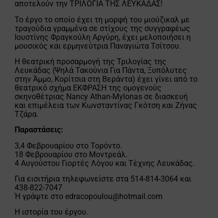
αποτελούν την ΤΡΙΛΟΓΙΑ ΤΗΣ ΛΕΥΚΑΔΑΣ!
Το έργο το οποίο έχει τη μορφή του μιούζικαλ με
τραγούδια γραμμένα σε στίχους της συγγραφέως
Ιουστίνης Φραγκούλη Αργύρη, έχει μελοποιήσει η
μουσικός και ερμηνεύτρια Παναγιώτα Τσίτσου.
Η θεατρική προσαρμογή της Τριλογίας της
Λευκάδας (Ψηλά Τακούνια Για Πάντα, Ξυπόλυτες
στην Άμμο, Κορίτσια στη Βεράντα) έχει γίνει από το
θεατρικό σχήμα ΕΚΦΡΑΣΗ της ομογενούς
σκηνοθέτριας Nancy Athan-Mylonas σε διασκευή
και επιμέλεια των Κωνσταντίνας Γκότση και Ζήνας
Τζάρα.
Παραστάσεις:
3,4 Φεβρουαρίου στο Τορόντο.
18 Φεβρουαρίου στο Μοντρεάλ.
4 Αυγούστου Γιορτές Λόγου και Τέχνης Λευκάδας.
Για εισιτήρια τηλεφωνείστε στα 514-814-3064 και
438-822-7047
Ή γράψτε στο
edracopoulou@hotmail.com
Η ιστορία του έργου.