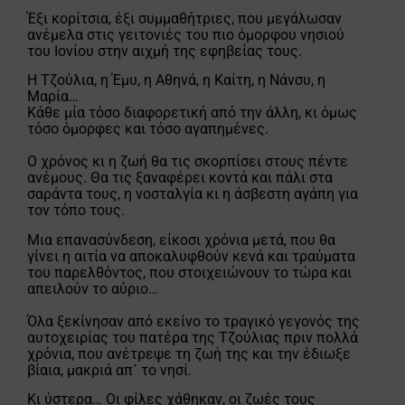
Έξι κορίτσια, έξι συμμαθήτριες, που μεγάλωσαν
ανέμελα στις γειτονιές του πιο όμορφου νησιού
του Ιονίου στην αιχμή της εφηβείας τους.
Η Τζούλια, η Έμυ, η Αθηνά, η Καίτη, η Νάνσυ, η
Μαρία…
Κάθε μία τόσο διαφορετική από την άλλη, κι όμως
τόσο όμορφες και τόσο αγαπημένες.
Ο χρόνος κι η ζωή θα τις σκορπίσει στους πέντε
ανέμους. Θα τις ξαναφέρει κοντά και πάλι στα
σαράντα τους, η νοσταλγία κι η άσβεστη αγάπη για
τον τόπο τους.
Μια επανασύνδεση, είκοσι χρόνια μετά, που θα
γίνει η αιτία να αποκαλυφθούν κενά και τραύματα
του παρελθόντος, που στοιχειώνουν το τώρα και
απειλούν το αύριο…
Όλα ξεκίνησαν από εκείνο το τραγικό γεγονός της
αυτοχειρίας του πατέρα της Τζούλιας πριν πολλά
χρόνια, που ανέτρεψε τη ζωή της και την έδιωξε
βίαια, μακριά απ᾽ το νησί.
Κι ύστερα… Οι φίλες χάθηκαν, οι ζωές τους