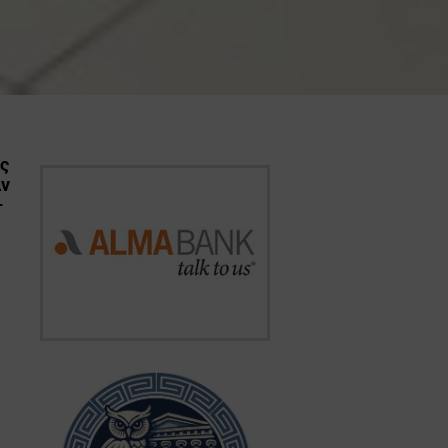
ης
αν
–