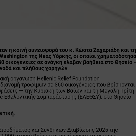
ταν η κοινή συνεισφορά του κ. Κώστα Ζαχαριάδη και τ
Washington της Νέας Υόρκης, οι οποίοι χρηματοδότησ
360 οικογένειες σε ανάγκη έλαβαν βοήθεια στο Θησείο 
ναδά και πλήθους χορηγών
.
ακή οργάνωση Hellenic Relief Foundation
διανομή τροφίμων σε 360 οικογένειες που βρίσκονται
 φάσεις — την Κυριακή των Βαΐων και τη Μεγάλη Τρίτη
ής Εθελοντικής Συμπαράστασης (ΕΛΕΘΣΥ), στο Θησείο
κτική.
 Εισοδήματος και Συνθηκών Διαβίωσης 2025 της
7.000 άτομα) βρίσκεται σε κίνδυνο φτώχειας ή