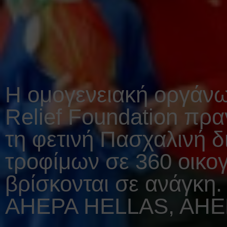
Η ομογενειακή οργάνω
Relief Foundation πρ
τη φετινή Πασχαλινή δ
τροφίμων σε 360 οικογ
βρίσκονται σε ανάγκη
AHEPA HELLAS, AHE