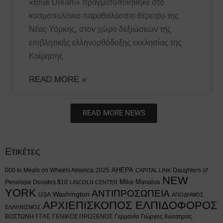
«Blue Dream» πραγματοποιήθηκε στο
κοσμοπολίτικο παραθαλάσσιο θέρετρο της
Νέας Υόρκης, στον χώρο δεξιώσεων της
επιβλητικής ελληνορθόδοξης εκκλησίας της
Κοίμησης
READ MORE »
READ MORE NEWS
Ετικέτες
AHEPA
000 to Meals on Wheels America
2025
Daughters of
CAPITAL LINK
NEW
Mike Manatos
Penelope Donates $10
LINCOLN CENTER
YORK
ΑΝΤΙΠΡΟΣΩΠΕΙΑ
Washington
USA
ΑΠΟΔΗΜΟΣ
ΑΡΧΙΕΠΙΣΚΟΠΟΣ ΕΛΠΙΔΟΦΟΡΟΣ
ΕΛΛΗΝΙΣΜΟΣ
ΒΟΣΤΩΝΗ
ΓΓΑΕ
ΓΕΝΙΚΟΣ ΠΡΟΞΕΝΟΣ
Γερμανία
Γιώργος Κώτσηρας