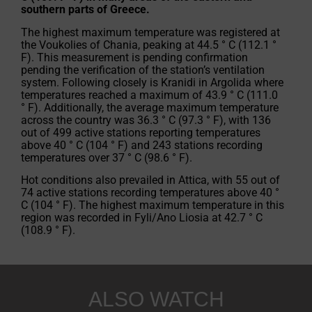
southern parts of Greece.
The highest maximum temperature was registered at
the Voukolies of Chania, peaking at 44.5 ° C (112.1 °
F). This measurement is pending confirmation
pending the verification of the station’s ventilation
system. Following closely is Kranidi in Argolida where
temperatures reached a maximum of 43.9 ° C (111.0
° F). Additionally, the average maximum temperature
across the country was 36.3 ° C (97.3 ° F), with 136
out of 499 active stations reporting temperatures
above 40 ° C (104 ° F) and 243 stations recording
temperatures over 37 ° C (98.6 ° F).
Hot conditions also prevailed in Attica, with 55 out of
74 active stations recording temperatures above 40 °
C (104 ° F). The highest maximum temperature in this
region was recorded in Fyli/Ano Liosia at 42.7 ° C
(108.9 ° F).
ALSO WATCH