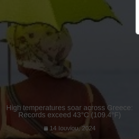
High temperatures soar across Greece:
Records exceed 43°C (109.4°F)
14 Ιουνίου, 2024