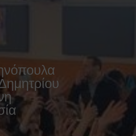
ληνόπουλα
 Δημητρίου
νη
σία