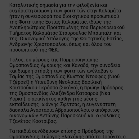
Καταλυτικής σημασία για την φιλοξενία και
ευχάριστη διαμονή των φοιτητών στην Καλαμάτα
ήταν η συνεισφορά του διοικητικού προσωπικού
της Φοιτητικής Εστίας Καλαμάτας, ιδίως της
Αναπληρώτριας Προϊσταμένης του Περιφερειακού
Τμήματος Καλαμάτας Σταυρούλας Μπάμπαλη και
της Οικονομικά Υπόλογης της Φοιτητικής Εστίας,
Ανδριανής Χριστοπούλου, όπως και όλου του
προσωπικού της ΦΕΚ.
Τέλος, εκ μέρους της Παμμεσσηνιακής
Ομοσπονδίας Αμερικής και Καναδά, την συνοδεία
και διαρκή στήριξη των φοιτητών ανέλαβαν ο
Ταμίας της Ομοσπονδίας Κώστας Ντούφας (Νιού
Τζέρσεϊ) η Υπεύθυνη Νεολαίας Βασιλική
Κουτσούκου-Γκρόσσο (Σικάγο), η πρώην Πρόεδρος
της Ομοσπονδίας Αλεξάνδρα Κατσαρού (Νέα
Υόρκη), ο αεικίνητος καθηγητής μέσης
εκπαίδευσης Ιωάννης Σφέτσας, η ευγενέστατη
δασκάλα Αναστασία Αβραμοπούλου, ο απόφοιτος
οικονομικών Αντώνης Παρασκευά και ο φύλακας
Τζανέτος Κοστρίβας.
Τα παιδιά συνόδευσαν επίσης ο Πρόεδρος της
Ομοσπονδίας, Γιώργος Βλαχάκης από το Τορόντο, ο