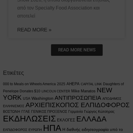
από τον Specialty Food Association και
αποτελεί
READ MORE »
READ MORE NEWS
Ετικέτες
AHEPA
000 to Meals on Wheels America
2025
Daughters of
CAPITAL LINK
NEW
Mike Manatos
Penelope Donates $10
LINCOLN CENTER
YORK
ΑΝΤΙΠΡΟΣΩΠΕΙΑ
Washington
USA
ΑΠΟΔΗΜΟΣ
ΑΡΧΙΕΠΙΣΚΟΠΟΣ ΕΛΠΙΔΟΦΟΡΟΣ
ΕΛΛΗΝΙΣΜΟΣ
ΒΟΣΤΩΝΗ
ΓΓΑΕ
ΓΕΝΙΚΟΣ ΠΡΟΞΕΝΟΣ
Γερμανία
Γιώργος Κώτσηρας
ΕΚΔΗΛΩΣΕΙΣ
ΕΛΛΑΔΑ
ΕΚΛΟΓΕΣ
ΗΠΑ
Η διεθνής ειδησεογραφία υπό το
ΕΛΠΙΔΟΦΟΡΟΣ
ΕΥΡΩΠΗ