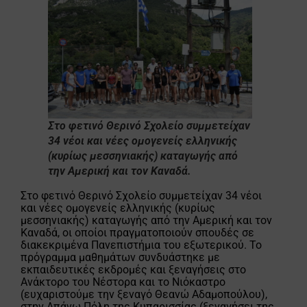
Στο φετινό Θερινό Σχολείο συμμετείχαν
34 νέοι και νέες ομογενείς ελληνικής
(κυρίως μεσσηνιακής) καταγωγής από
την Αμερική και τον Καναδά.
Στο φετινό Θερινό Σχολείο συμμετείχαν 34 νέοι
και νέες ομογενείς ελληνικής (κυρίως
μεσσηνιακής) καταγωγής από την Αμερική και τον
Καναδά, οι οποίοι πραγματοποιούν σπουδές σε
διακεκριμένα Πανεπιστήμια του εξωτερικού. Το
πρόγραμμα μαθημάτων συνδυάστηκε με
εκπαιδευτικές εκδρομές και ξεναγήσεις στο
Ανάκτορο του Νέστορα και το Νιόκαστρο
(ευχαριστούμε την ξεναγό Θεανώ Αδαμοπούλου),
στην Απάνω Πόλη της Κυπαρισσίας (ξεναγήσει της