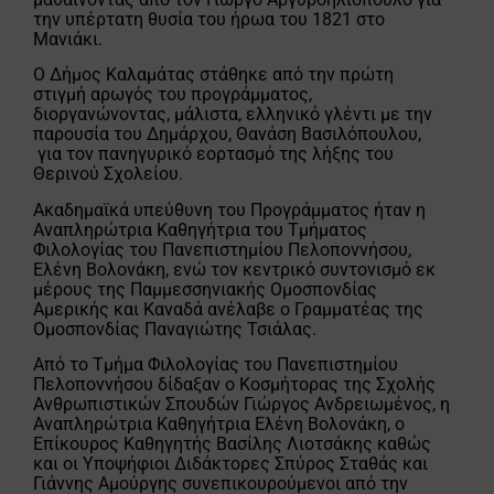
την υπέρτατη θυσία του ήρωα του 1821 στο
Μανιάκι.
Ο Δήμος Καλαμάτας στάθηκε από την πρώτη
στιγμή αρωγός του προγράμματος,
διοργανώνοντας, μάλιστα, ελληνικό γλέντι με την
παρουσία του Δημάρχου, Θανάση Βασιλόπουλου,
για τον πανηγυρικό εορτασμό της λήξης του
Θερινού Σχολείου.
Ακαδημαϊκά υπεύθυνη του Προγράμματος ήταν η
Αναπληρώτρια Καθηγήτρια του Τμήματος
Φιλολογίας του Πανεπιστημίου Πελοποννήσου,
Ελένη Βολονάκη, ενώ τον κεντρικό συντονισμό εκ
μέρους της Παμμεσσηνιακής Ομοσπονδίας
Αμερικής και Καναδά ανέλαβε ο Γραμματέας της
Ομοσπονδίας Παναγιώτης Τσιάλας.
Από το Τμήμα Φιλολογίας του Πανεπιστημίου
Πελοποννήσου δίδαξαν ο Κοσμήτορας της Σχολής
Ανθρωπιστικών Σπουδών Γιώργος Ανδρειωμένος, η
Αναπληρώτρια Καθηγήτρια Ελένη Βολονάκη, ο
Επίκουρος Καθηγητής Βασίλης Λιοτσάκης καθώς
και οι Υποψήφιοι Διδάκτορες Σπύρος Σταθάς και
Γιάννης Αμούργης συνεπικουρούμενοι από την