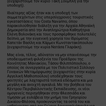
(ευχαριστούμε τον κύριο Τάκη Σούμπλη για την
υποδοχή).
Ιδιαίτερης αξίας ήταν και η υποδοχή των
συμμετεχόντων στις υπερσύγχρονες τουριστικές
εγκαταστάσεις του Costa Navarino, όπου
παρακολούθησαν διάλεξη για την Αρχαία Αθηναϊκή
Δημοκρατία από την Αναπληρώτρια Καθηγήτρια
Ελένη Βολονάκη και τους προσφέρθηκε πολυτελές
δείπνο, με την ευγενική χορηγία του Ιδρύματος
Καπετάν Βασίλη και Κάρμεν Κωνσταντακόπουλου
(ευχαριστούμε την κυρία Νατάσα Γλαράκη).
Μας είναι, τέλος, αδύνατον να μην επαινέσουμε την
υποδειγματική φιλοξενία του Προέδρου της
Κοινότητας Μανιακίου, Τάσου Φιλιππόπουλου, ο
οποίος σε συνεργασία με τον Πολιτιστικό Σύλλογο
Γυναικών Μεταμόρφωσης (ευχαριστίες στην κυρία
Αγγελική Μαθιοπούλου) υποδέχθηκαν τους
φοιτητές με λαχταριστά τοπικά εδέσματα και μια
μεγάλη και ανοιχτή αγκαλιά. Με την βοήθεια του
Κέντρου Περιβαλλοντικής Εκπαίδευσης, οι νέοι
ομογενείς περιηγήθηκαν στην Φλεσσιάδα και
τίμησαν με ευλάβεια την μνήμη του Γρηγορίου
Δικαίου-Φλέσσα, προσκυνώντας τα οστά του και
μαθαίνοντας από τον Γιώργο Αργυροηλιόπουλο για