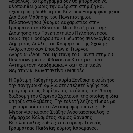
Ασφαλώς, το πρόγραμμα δεν θα μπορούσε να
υλοποιηθεί χωρίς την αμέριστη στήριξη και
εξωστρεφή διάθεση του Κέντρου Επιμόρφωσης και
Διά Βίου Μάθησης του Πανεπιστημίου
Πελοποννήσου (θερμές ευχαριστίες στην
Γραμματέα του Κέντρου, Νίκη Κουζή) και της
Διοίκησης του Πανεπιστημίου Πελοποννήσου,
ιδίως της Προέδρου του Τμήματος Φιλολογίας κ.
Δήμητρας Δελλή, του Κοσμήτορα της Σχολής
Ανθρωπιστικών Σπουδών κ. Γιώργου
Ανδρειωμένου, του Πρύτανη του Πανεπιστημίου
Πελοποννήσου κ. Αθανασίου Κατσή και του
Αντιπρύτανη Ακαδημαϊκών και Φοιτητικών
Θεμάτων κ. Κωνσταντίνου Μαυρέα.
Η Ομότιμη Καθηγήτρια κυρία Ξανθάκη εκφώνησε
την πανηγυρική ομιλία στην τελετή λήξης του
προγράμματος, θυμίζοντας σε όλους την 20ετή
διαδρομή του Θερινού Σχολείου, της οποίας η ίδια
υπήρξε στυλοβάτης. Την τελετή λήξης τίμησε με
την παρουσία του ο Αντιπεριφερειάρχης Π.Ε.
Μεσσηνίας κύριος Στάθης Αναστασόπουλος, ο
Δήμαρχος Καλαμάτας κύριος Θανάσης
Βασιλόπουλος καθώς και ο πρώην Γενικός
Γραμματέας Παιδείας κύριος Καραμάνος.