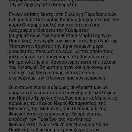
Ταγματάρχη Χρήστο Κορομηλά).
Έγιναν επίσης δεκτοί στη Συλλογή Παραδοσιακών
Ενδυμασιών Βικτωρίας Καρέλια (ευχαριστούμε τον
κύριο Θεοχαρόπουλο) και στο Ιστορικό και
Λαογραφικό Μουσείο της Καλαμάτας
(ευχαριστούμε την Διευθύντρια Μαρία Γερανέα-
Παπούλια). Ξεναγήθηκαν ακόμη, στον Ιερό Ναό της
Υπαπαντής, έχοντας την προηγούμενη μέρα
ακούσει τον πνευματικό λόγο, με τον οποίο τους
καλωσόρισε στο πρόγραμμα ο Σεβασμιώτατος
Μητροπολίτης κ.κ. Χρυσόστομος κατά την τέλεση
του Αγιασμού. Σημαντική ήταν και η οικονομική
στήριξη της Μητρόπολης, για την οποία
εκφράζουμε την ειλικρινή μας ευγνωμοσύνη.
Οι εκπαιδευτικές εκδρομές συνδυάστηκαν με
συμμετοχή σε δύο τοπικά πανηγύρια (Πολυλόφου
και Πύργου Τριφυλίας) καθώς και με κολύμπι στις
παραλίες του Καλού Νερού Κυπαρισσίας, της
Μπούκας, της Μεθώνης, του Οιτύλου και της
Φοινικούντας (ευχαριστούμε θερμά για την
υποδοχή τον Πρόεδρο της Κοινότητας
Φοινικούντας Νίκο Τσώνη και την κυρία Δώρα
Παϊβανά), καθώς και με κρουαζιέρες στον