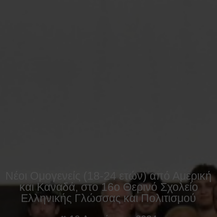
Νέοι Ομογενείς (18-24 ετών) από Αμερική
και Καναδά, στο 16ο Θερινό Σχολείο
Ελληνικής Γλώσσας και Πολιτισμού