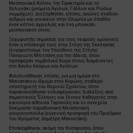
Μεσσηνιακό Κόλπο, την Σφακτηρία και το
Χελωνάκι (μνημεία Άγγλων, Γάλλων και Ρώσων
συμμάχων). Διεξήχθησαν, επίσης, αγώνες σταδίου
ανδρών και γυναικών στην Ολυμπία με έπαθλο
έναν κότινο αγριελιάς και ένα μπουκάλι
μεσσηνιακού οίνου.
Ξεχωριστής σημασίας για τους νεαρούς ομογενείς
ήταν η επίσκεψή τους στην Στέγη της Εκκλησίας
(ευχαριστούμε τον Υπεύθυνο της Στέγης
Παναγιώτη Μπιτσάνη για την άδεια), όπου
πρόσφεραν συμβολικά δώρα στους διαμένοντες
στο Άσυλο Απόρων και Ανιάτων.
Φιλοξενήθηκαν, επίσης, για μια ημέρα στο
Μανιατάκειο Ιδρυμα στην Κορώνη, σταθερό
υποστηρικτή του Θερινού Σχολείου, όπου
παρακολούθησαν ενδιαφέρουσες διαλέξεις από
σημαντικούς Έλληνες και ξένους Καθηγητές στην
καινούρια αίθουσα Ταρσούλη και εν συνεχεία
δοκίμασαν παραδοσιακή Μεσσηνιακή
γουρουνοπούλα (ευγενική προσφορά του Προέδρου
του Ιδρύματος Δημήτρη Μανιατάκη).
Επισκέφθηκαν, ακόμη την Κυπαρισσία, όπου