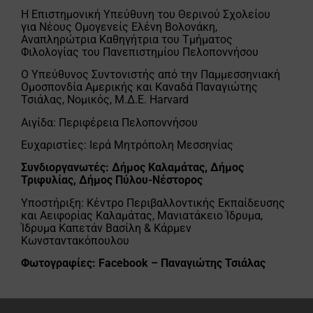
Η Επιστημονική Υπεύθυνη του Θερινού Σχολείου
για Νέους Ομογενείς Ελένη Βολονάκη,
Αναπληρώτρια Καθηγήτρια του Τμήματος
Φιλολογίας του Πανεπιστημίου Πελοποννήσου
Ο Υπεύθυνος Συντονιστής από την Παμμεσσηνιακή
Ομοσπονδία Αμερικής και Καναδά Παναγιώτης
Τσιάλας, Νομικός, M.Δ.Ε. Harvard
Αιγίδα: Περιφέρεια Πελοποννήσου
Ευχαριστίες: Ιερά Μητρόπολη Μεσσηνίας
Συνδιοργανωτές: Δήμος Καλαμάτας, Δήμος
Τριφυλίας, Δήμος Πύλου-Νέστορος
Υποστήριξη: Κέντρο Περιβαλλοντικής Εκπαίδευσης
και Αειφορίας Καλαμάτας, Μανιατάκειο Ίδρυμα,
Ίδρυμα Καπετάν Βασίλη & Κάρμεν
Κωνσταντακόπουλου
Φωτογραφίες: Facebook – Παναγιώτης Τσιάλας