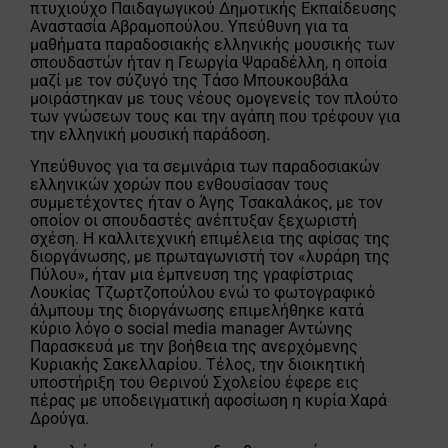
πτυχιούχο Παιδαγωγικού Δημοτικής Εκπαίδευσης
Αναστασία Αβραμοπούλου. Υπεύθυνη για τα
μαθήματα παραδοσιακής ελληνικής μουσικής των
σπουδαστών ήταν η Γεωργία Ψαραδέλλη, η οποία
μαζί με τον σύζυγό της Τάσο Μπουκουβάλα
μοιράστηκαν με τους νέους ομογενείς τον πλούτο
των γνώσεων τους και την αγάπη που τρέφουν για
την ελληνική μουσική παράδοση.
Υπεύθυνος για τα σεμινάρια των παραδοσιακών
ελληνικών χορών που ενθουσίασαν τους
συμμετέχοντες ήταν ο Άγης Τσακαλάκος, με τον
οποίον οι σπουδαστές ανέπτυξαν ξεχωριστή
σχέση. Η καλλιτεχνική επιμέλεια της αφίσας της
διοργάνωσης, με πρωταγωνιστή τον «λυράρη της
Πύλου», ήταν μια έμπνευση της γραφίστριας
Λουκίας Τζωρτζοπούλου ενώ το φωτογραφικό
άλμπουμ της διοργάνωσης επιμελήθηκε κατά
κύριο λόγο ο social media manager Αντώνης
Παρασκευά με την βοήθεια της ανερχόμενης
Κυριακής Σακελλαρίου. Τέλος, την διοικητική
υποστήριξη του Θερινού Σχολείου έφερε εις
πέρας με υποδειγματική αφοσίωση η κυρία Χαρά
Δρούγα.