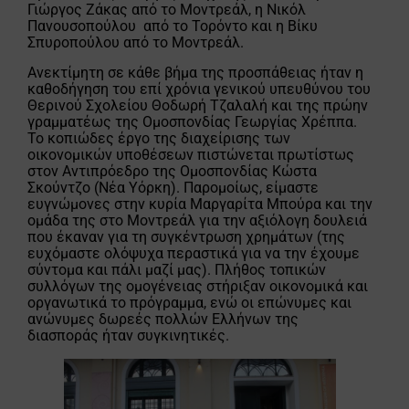
Γιώργος Ζάκας από το Μοντρεάλ, η Νικόλ
Πανουσοπούλου από το Τορόντο και η Βίκυ
Σπυροπούλου από το Μοντρεάλ.
Ανεκτίμητη σε κάθε βήμα της προσπάθειας ήταν η
καθοδήγηση του επί χρόνια γενικού υπευθύνου του
Θερινού Σχολείου Θοδωρή Τζαλαλή και της πρώην
γραμματέως της Ομοσπονδίας Γεωργίας Χρέππα.
Το κοπιώδες έργο της διαχείρισης των
οικονομικών υποθέσεων πιστώνεται πρωτίστως
στον Αντιπρόεδρο της Ομοσπονδίας Κώστα
Σκούντζο (Νέα Υόρκη). Παρομοίως, είμαστε
ευγνώμονες στην κυρία Μαργαρίτα Μπούρα και την
ομάδα της στο Μοντρεάλ για την αξιόλογη δουλειά
που έκαναν για τη συγκέντρωση χρημάτων (της
ευχόμαστε ολόψυχα περαστικά για να την έχουμε
σύντομα και πάλι μαζί μας). Πλήθος τοπικών
συλλόγων της ομογένειας στήριξαν οικονομικά και
οργανωτικά το πρόγραμμα, ενώ οι επώνυμες και
ανώνυμες δωρεές πολλών Ελλήνων της
διασποράς ήταν συγκινητικές.