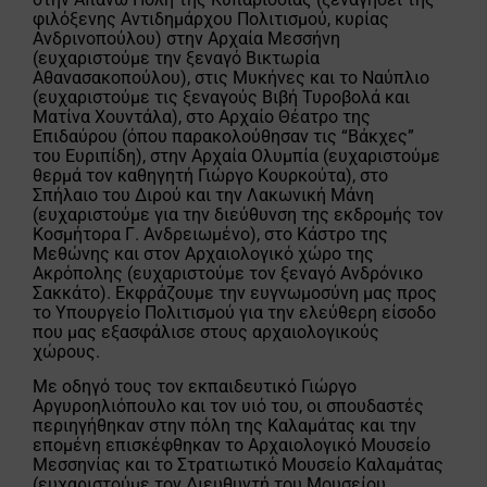
φιλόξενης Αντιδημάρχου Πολιτισμού, κυρίας
Ανδρινοπούλου) στην Αρχαία Μεσσήνη
(ευχαριστούμε την ξεναγό Βικτωρία
Αθανασακοπούλου), στις Μυκήνες και το Ναύπλιο
(ευχαριστούμε τις ξεναγούς Βιβή Τυροβολά και
Ματίνα Χουντάλα), στο Αρχαίο Θέατρο της
Επιδαύρου (όπου παρακολούθησαν τις “Βάκχες”
του Ευριπίδη), στην Αρχαία Ολυμπία (ευχαριστούμε
θερμά τον καθηγητή Γιώργο Κουρκούτα), στο
Σπήλαιο του Διρού και την Λακωνική Μάνη
(ευχαριστούμε για την διεύθυνση της εκδρομής τον
Κοσμήτορα Γ. Ανδρειωμένο), στο Κάστρο της
Μεθώνης και στον Αρχαιολογικό χώρο της
Ακρόπολης (ευχαριστούμε τον ξεναγό Ανδρόνικο
Σακκάτο). Εκφράζουμε την ευγνωμοσύνη μας προς
το Υπουργείο Πολιτισμού για την ελεύθερη είσοδο
που μας εξασφάλισε στους αρχαιολογικούς
χώρους.
Με οδηγό τους τον εκπαιδευτικό Γιώργο
Αργυροηλιόπουλο και τον υιό του, οι σπουδαστές
περιηγήθηκαν στην πόλη της Καλαμάτας και την
επομένη επισκέφθηκαν το Αρχαιολογικό Μουσείο
Μεσσηνίας και το Στρατιωτικό Μουσείο Καλαμάτας
(ευχαριστούμε τον Διευθυντή του Μουσείου,