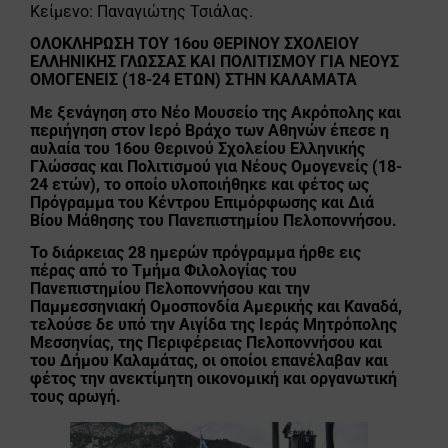
Κείμενο: Παναγιώτης Τσιάλας.
ΟΛΟΚΛΗΡΩΣΗ ΤΟΥ 16ου ΘΕΡΙΝΟΥ ΣΧΟΛΕΙΟΥ
ΕΛΛΗΝΙΚΗΣ ΓΛΩΣΣΑΣ ΚΑΙ ΠΟΛΙΤΙΣΜΟΥ ΓΙΑ ΝΕΟΥΣ
ΟΜΟΓΕΝΕΙΣ (18-24 ΕΤΩΝ) ΣΤΗΝ ΚΑΛΑΜΑΤΑ
Με ξενάγηση στο Νέο Μουσείο της Ακρόπολης και
περιήγηση στον Ιερό Βράχο των Αθηνών έπεσε η
αυλαία του 16ου Θερινού Σχολείου Ελληνικής
Γλώσσας και Πολιτισμού για Νέους Ομογενείς (18-
24 ετών), το οποίο υλοποιήθηκε και φέτος ως
Πρόγραμμα του Κέντρου Επιμόρφωσης και Διά
Βίου Μάθησης του Πανεπιστημίου Πελοποννήσου.
Το διάρκειας 28 ημερών πρόγραμμα ήρθε εις
πέρας από το Τμήμα Φιλολογίας του
Πανεπιστημίου Πελοποννήσου και την
Παμμεσσηνιακή Ομοσπονδία Αμερικής και Καναδά,
τελούσε δε υπό την Αιγίδα της Ιεράς Μητρόπολης
Μεσσηνίας, της Περιφέρειας Πελοποννήσου και
του Δήμου Καλαμάτας, οι οποίοι επανέλαβαν και
φέτος την ανεκτίμητη οικονομική και οργανωτική
τους αρωγή.