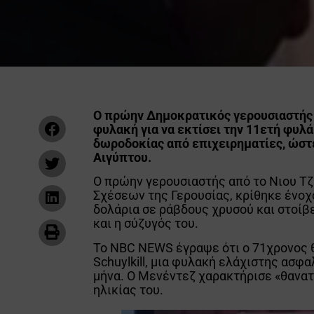
Ο πρώην Δημοκρατικός γερουσιαστής
φυλακή για να εκτίσει την 11ετή φυλά
δωροδοκίας από επιχειρηματίες, ώστε
Αιγύπτου.
Ο πρώην γερουσιαστής από το Νιου Τ
Σχέσεων της Γερουσίας, κρίθηκε ένοχ
δολάρια σε ράβδους χρυσού και στοίβ
και η σύζυγός του.
Το NBC NEWS έγραψε ότι ο 71χρονος 
Schuylkill, μια φυλακή ελάχιστης ασφα
μήνα. Ο Μενέντεζ χαρακτήρισε «θανατ
ηλικίας του.