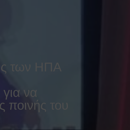
ής των ΗΠΑ
για να
ης ποινής του