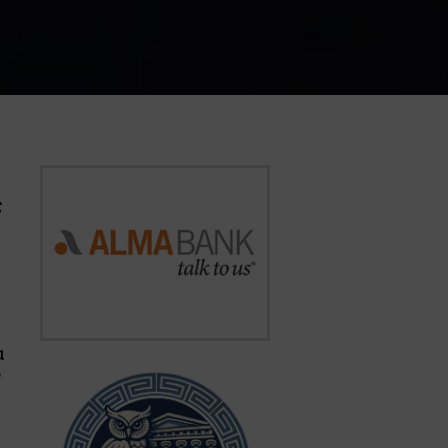
ς
α
ο