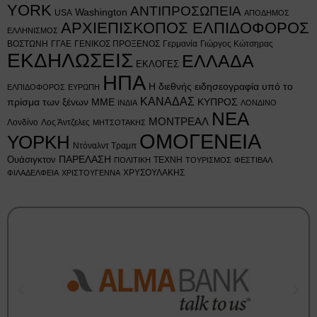
YORK
ΑΝΤΙΠΡΟΣΩΠΕΙΑ
Washington
USA
ΑΠΟΔΗΜΟΣ
ΑΡΧΙΕΠΙΣΚΟΠΟΣ ΕΛΠΙΔΟΦΟΡΟΣ
ΕΛΛΗΝΙΣΜΟΣ
ΒΟΣΤΩΝΗ
ΓΓΑΕ
ΓΕΝΙΚΟΣ ΠΡΟΞΕΝΟΣ
Γερμανία
Γιώργος Κώτσηρας
ΕΚΔΗΛΩΣΕΙΣ
ΕΛΛΑΔΑ
ΕΚΛΟΓΕΣ
ΗΠΑ
Η διεθνής ειδησεογραφία υπό το
ΕΛΠΙΔΟΦΟΡΟΣ
ΕΥΡΩΠΗ
ΚΑΝΑΔΑΣ
πρίσμα των ξένων ΜΜΕ
ΚΥΠΡΟΣ
ΙΝΔΙΑ
ΛΟΝΔΙΝΟ
ΝΕΑ
ΜΟΝΤΡΕΑΛ
Λονδίνο
Λος Άντζελες
ΜΗΤΣΟΤΑΚΗΣ
ΟΜΟΓΕΝΕΙΑ
ΥΟΡΚΗ
Ντόναλντ Τραμπ
Ουάσιγκτον
ΠΑΡΕΛΑΣΗ
ΤΕΧΝΗ
ΠΟΛΙΤΙΚΗ
ΤΟΥΡΙΣΜΟΣ
ΦΕΣΤΙΒΑΛ
ΧΡΥΣΟΥΛΑΚΗΣ
ΦΙΛΑΔΕΛΦΕΙΑ
ΧΡΙΣΤΟΥΓΕΝΝΑ