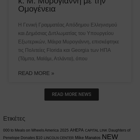
κ. Μ. Μυρογιάννη με την
Ομογένεια
Η Γενική Γραμματέας Απόδημου Ελληνισμού
και Δημόσιας Διπλωματίας του Υπουργείου
Εξωτερικών, Μάιρα Μυρογιάννη, επισκέφτηκε
τις Πολιτείες Florida και Georgia των ΗΠΑ
(Τάμπα, Μαϊάμι, Ατλάντα), όπου
READ MORE »
READ MORE NEWS
Ετικέτες
AHEPA
000 to Meals on Wheels America
2025
Daughters of
CAPITAL LINK
NEW
Mike Manatos
Penelope Donates $10
LINCOLN CENTER