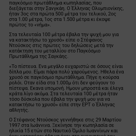
παγκόσμιο πρωτάθλημα κωπηλασίας, που
διεξάγεται στην Σανγκάη. Ο Έλληνας Ολυμπιονίκης,
ήταν 3ος στα πρώτα 500 μέτρα του τελικού, 2ος
στα 1.00 μέτρα, 1ος στα 1.500 μέτρα κι έκοψε
πρώτος το «νήμα».
Στα τελευταία 100 μέτρα έβαλα την ψυχή μου για
να κατακτήσω το χρυσό» είπε ο Στέφανος
Ντούσκος στις πρώτες του δηλώσεις μετά την
κατάκτηση του μεταλλίου στο Παγκόσμιο
Πρωτάθλημα της Σαγκάης.
«Το πίστευα. Ενα μεγάλο ευχαριστώ σε όσους είναι
δίπλα μου. Είμαι πάρα πολύ χαρούμενος. Ηθελα ένα
χρυσό σε παγκόσμιο πρωτάθλημα. Πήγε η κούρσα
ρολόι. Οταν είδα στα 1.000μ ότι δεν φεύγουν το
πίστεψα. Εκανα υπομονή. Ημουν μπροστά και έλεγα
κράτα λίγο ακόμα. Στα τελευταία 100 μέτρα ήταν
τόσο δύσκολα που έβαλα την ψυχή μου για να
κατακτήσω το χρυσό» είπε στην ΕΡΤ ο Έλληνας
αθλητής.
Ο Στέφανος Ντούσκος γεννήθηκε στις 29 Μαρτίου
1997 στα Ιωάννινα. Ξεκίνησε την κωπηλασία σε
ηλικία 15 ετών στο Ναυτικό Όμιλο Ιωαννίνων και