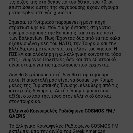
τις ρίζες της στη δεκαετία του 60 και του 70, οι
επιπτώσεις αυτής της σύγκρουσης έχουν σίγουρα
μεταφερθεί στη νέα χιλιετία.
Σήμερα, το Κυπριακό παραμένει η μόνη πηγή
στρατιωτικής και πολιτικής έντασης στη νότια
σφαίρα επιρροής της Ευρώπης και στην περιοχή
των Βαλκανίων. Πώς; Έχοντας δύο από τα πιο καλά
εξοπλισμένα μέλη του ΝΑΤΟ, την Τουρκία και την
Ελλάδα, αντιμέτωπες για το μέλλον του νησιού. Η
ΠΣΕΚΑ και ολόκληρη η φιλελληνική κοινότητα τόσο
στις Ηνωμένες Πολιτείες όσο και στο εξωτερικό,
είναι έτοιμη για τις προκλήσεις που έρχονται.
Δεν θα ξεχάσουμε ποτέ, δεν θα σταματήσουμε
ποτέ. Η αποστολή μας είναι να δούμε την Κύπρο,
μέλος της Ευρωπαϊκής Ένωσης, ελεύθερη από τις
κατοχικές δυνάμεις. Αυτή είναι μια μοίρα που
αξίζει στο λαό της, τόσο στον ελληνικό όσο και
στον τουρκικό.
Ελληνικό Κοινωφελές Ραδιόφωνο COSMOS FM /
GAEPIS
Το Ελληνικό Κοινωφελές Ραδιόφωνο COSMOS FM
εκπέμπει υπό την αιγίδα του Greek American