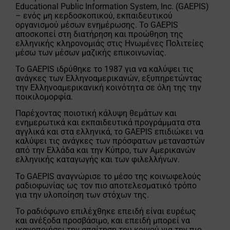
Educational Public Information System, Inc. (GAEPIS)
– ενός μη κερδοσκοπικού, εκπαιδευτικού
οργανισμού μέσων ενημέρωσης. Το GAEPIS
αποσκοπεί στη διατήρηση και προώθηση της
ελληνικής κληρονομιάς στις Ηνωμένες Πολιτείες
μέσω των μέσων μαζικής επικοινωνίας.
Το GAEPIS ιδρύθηκε το 1987 για να καλύψει τις
ανάγκες των Ελληνοαμερικανών, εξυπηρετώντας
την Ελληνοαμερικανική κοινότητα σε όλη της την
ποικιλομορφία.
Παρέχοντας ποιοτική κάλυψη θεμάτων και
ενημερωτικά και εκπαιδευτικά προγράμματα στα
αγγλικά και στα ελληνικά, το GAEPIS επιδιώκει να
καλύψει τις ανάγκες των πρόσφατων μεταναστών
από την Ελλάδα και την Κύπρο, των Αμερικανών
ελληνικής καταγωγής και των φιλελλήνων.
Το GAEPIS αναγνώρισε το μέσο της κοινωφελούς
ραδιοφωνίας ως τον πιο αποτελεσματικό τρόπο
για την υλοποίηση των στόχων της.
Το ραδιόφωνο επιλέχθηκε επειδή είναι ευρέως
και ανέξοδα προσβάσιμο, και επειδή μπορεί να
ικανοποιήσει την απαίτηση του κοινού για την πιο