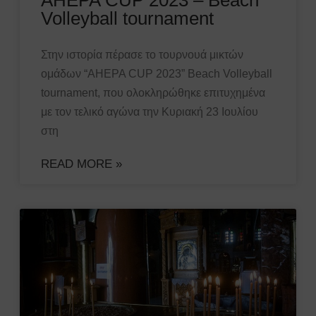
Volleyball tournament
Στην ιστορία πέρασε το τουρνουά μικτών
ομάδων “AHEPA CUP 2023” Beach Volleyball
tournament, που ολοκληρώθηκε επιτυχημένα
με τον τελικό αγώνα την Κυριακή 23 Ιουλίου
στη
READ MORE »