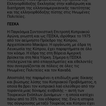
Ελληνορθόδοξης Εκκλησίας στην καθιέρωση και
διατήρηση της ελληνοαμερικανικής ταυτότητας
και της ελληνορθόδοξης πίστης στις Ηνωμένες
Πολιτείες.
ΠΣΕΚΑ
Η Παγκόσμια Συντονιστική Επιτροπή Κυπριακού
Αγώνα, γνωστή και ως ΠΣΕΚΑ, ιδρύθηκε το 1975
από τον αείμνηστο Πρόεδρο της Κύπρου,
Αρχιεπίσκοπο Μακάριο. Η οργάνωση, με έδρα τη
Λευκωσία της Κύπρου, έχει παραρτήματα σε όλο
τον κόσμο. Η έδρα της στη Βόρεια Αμερική
βρίσκεται στη Νέα Υόρκη. Σήμερα η ΠΣΕΚΑ
στελεχώνεται από επαγγελματίες και εθελοντές
που συνεργάζονται σε πόλεις σε όλες τις
Ηνωμένες Πολιτείες και τον Καναδά.
Αποστολή της παραμένει η επιδίωξη μιας δίκαιης
και βιώσιμης λύσης του Κυπριακού Προβλήματος, η
οποία θα βρει τον κυπριακό λαό ελεύθερο από την
τυραννία μιας δύναμης εισβολής – αυτή των
Τουρκικών Ενόπλων Δυνάμεων – η οποία κατέχει
πάνω από το 35% του εδάφους της. Ενώ η ιστορία
της σύγκρουσης μεταξύ Τουρκίας και Κύπρου έχει