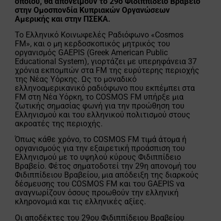
οποίου, θα απονείμουν το 29ο Φιδιππίδειο Bραβείο
στην Ομοσπονδία Κυπριακών Οργανώσεων
Αμερικής και στην ΠΣΕΚΑ.
Το Ελληνικό Κοινωφελές Ραδιόφωνο «Cosmos
FM», και ο μη κερδοσκοπικός μητρικός του
οργανισμός GAEPIS (Greek American Public
Educational System), γιορτάζει με υπερηφάνεια 37
χρόνια εκπομπών στα FM της ευρύτερης περιοχής
της Νέας Υόρκης. Ως το μοναδικό
ελληνοαμερικανικό ραδιόφωνο που εκπέμπει στα
FM στη Νέα Υόρκη, το COSMOS FM υπήρξε μια
ζωτικής σημασίας φωνή για την προώθηση του
Ελληνισμού και του ελληνικού πολιτισμού στους
ακροατές της περιοχής.
Όπως κάθε χρόνο, το COSMOS FM τιμά άτομα ή
οργανισμούς για την εξαιρετική προάσπιση του
Ελληνισμού με το υψηλού κύρους Φιδιππίδειο
Βραβείο. Φέτος σηματοδοτεί την 29η απονομή του
Φιδιππίδειου Βραβείου, μια απόδειξη της διαρκούς
δέσμευσης του COSMOS FM και του GAEPIS να
αναγνωρίζουν όσους προωθούν την ελληνική
κληρονομιά και τις ελληνικές αξίες.
Οι αποδέκτες του 29ου Φιδιππίδειου Βραβείου