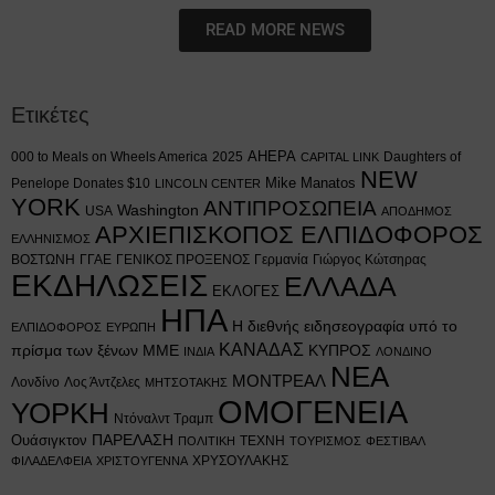
READ MORE NEWS
Ετικέτες
AHEPA
000 to Meals on Wheels America
2025
Daughters of
CAPITAL LINK
NEW
Mike Manatos
Penelope Donates $10
LINCOLN CENTER
YORK
ΑΝΤΙΠΡΟΣΩΠΕΙΑ
Washington
USA
ΑΠΟΔΗΜΟΣ
ΑΡΧΙΕΠΙΣΚΟΠΟΣ ΕΛΠΙΔΟΦΟΡΟΣ
ΕΛΛΗΝΙΣΜΟΣ
ΒΟΣΤΩΝΗ
ΓΓΑΕ
ΓΕΝΙΚΟΣ ΠΡΟΞΕΝΟΣ
Γερμανία
Γιώργος Κώτσηρας
ΕΚΔΗΛΩΣΕΙΣ
ΕΛΛΑΔΑ
ΕΚΛΟΓΕΣ
ΗΠΑ
Η διεθνής ειδησεογραφία υπό το
ΕΛΠΙΔΟΦΟΡΟΣ
ΕΥΡΩΠΗ
ΚΑΝΑΔΑΣ
πρίσμα των ξένων ΜΜΕ
ΚΥΠΡΟΣ
ΙΝΔΙΑ
ΛΟΝΔΙΝΟ
ΝΕΑ
ΜΟΝΤΡΕΑΛ
Λονδίνο
Λος Άντζελες
ΜΗΤΣΟΤΑΚΗΣ
ΟΜΟΓΕΝΕΙΑ
ΥΟΡΚΗ
Ντόναλντ Τραμπ
Ουάσιγκτον
ΠΑΡΕΛΑΣΗ
ΤΕΧΝΗ
ΠΟΛΙΤΙΚΗ
ΤΟΥΡΙΣΜΟΣ
ΦΕΣΤΙΒΑΛ
ΧΡΥΣΟΥΛΑΚΗΣ
ΦΙΛΑΔΕΛΦΕΙΑ
ΧΡΙΣΤΟΥΓΕΝΝΑ