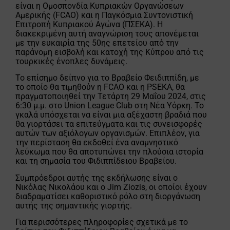
είναι η Ομοσπονδία Κυπριακών Οργανώσεων
Αμερικής (FCAO) και η Παγκόσμια Συντονιστική
Επιτροπή Κυπριακού Αγώνα (ΠΣΕΚΑ). Η
διακεκριμένη αυτή αναγνώριση τους απονέμεται
με την ευκαιρία της 50ης επετείου από την
παράνομη εισβολή και κατοχή της Κύπρου από τις
τουρκικές ένοπλες δυνάμεις.
Το επίσημο δείπνο για το Βραβείο Φειδιππίδη, με
το οποίο θα τιμηθούν η FCAO και η PSEKA, θα
πραγματοποιηθεί την Τετάρτη 29 Μαΐου 2024, στις
6:30 μ.μ. στο Union League Club στη Νέα Υόρκη. Το
γκαλά υπόσχεται να είναι μια αξέχαστη βραδιά που
θα γιορτάσει τα επιτεύγματα και τις συνεισφορές
αυτών των αξιόλογων οργανισμών. Επιπλέον, για
την περίσταση θα εκδοθεί ένα αναμνηστικό
λεύκωμα που θα αποτυπώνει την πλούσια ιστορία
και τη σημασία του Φιδιππίδειου Βραβείου.
Συμπρόεδροι αυτής της εκδήλωσης είναι ο
Νικόλας Νικολάου και ο Jim Ziozis, οι οποίοι έχουν
διαδραματίσει καθοριστικό ρόλο στη διοργάνωση
αυτής της σημαντικής γιορτής.
Για περισσότερες πληροφορίες σχετικά με το