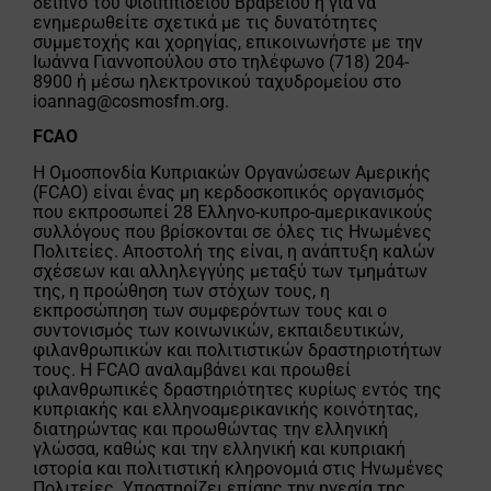
δείπνο του Φιδιππίδειου Βραβείου ή για να
ενημερωθείτε σχετικά με τις δυνατότητες
συμμετοχής και χορηγίας, επικοινωνήστε με την
Ιωάννα Γιαννοπούλου στο τηλέφωνο (718) 204-
8900 ή μέσω ηλεκτρονικού ταχυδρομείου στο
ioannag@cosmosfm.org
.
FCAO
Η Ομοσπονδία Κυπριακών Οργανώσεων Αμερικής
(FCAO) είναι ένας μη κερδοσκοπικός οργανισμός
που εκπροσωπεί 28 Ελληνο-κυπρο-αμερικανικούς
συλλόγους που βρίσκονται σε όλες τις Ηνωμένες
Πολιτείες. Αποστολή της είναι, η ανάπτυξη καλών
σχέσεων και αλληλεγγύης μεταξύ των τμημάτων
της, η προώθηση των στόχων τους, η
εκπροσώπηση των συμφερόντων τους και ο
συντονισμός των κοινωνικών, εκπαιδευτικών,
φιλανθρωπικών και πολιτιστικών δραστηριοτήτων
τους. Η FCAO αναλαμβάνει και προωθεί
φιλανθρωπικές δραστηριότητες κυρίως εντός της
κυπριακής και ελληνοαμερικανικής κοινότητας,
διατηρώντας και προωθώντας την ελληνική
γλώσσα, καθώς και την ελληνική και κυπριακή
ιστορία και πολιτιστική κληρονομιά στις Ηνωμένες
Πολιτείες. Υποστηρίζει επίσης την ηγεσία της