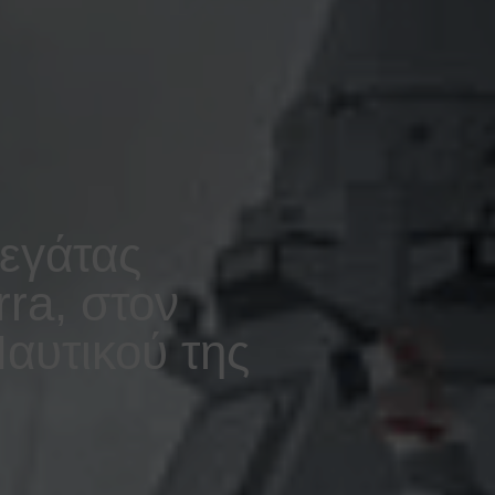
εγάτας
ra, στον
αυτικού της