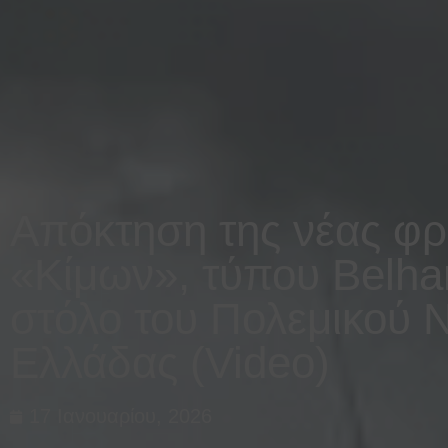
Απόκτηση της νέας φρ
«Κίμων», τύπου Belhar
στόλο του Πολεμικού Ν
Ελλάδας (Video)
17 Ιανουαρίου, 2026