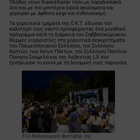
Πλήθος νέων διασκέδασαν τόσο με παραδοσιακά
όσο και με πιο μοντέρνα λαϊκά ακούσματα και
χόρεψαν με άφθονο κέφι και ενθουσιασμό.
Τα χορευτικά τμήματα της Ε.Κ.Τ. έδωσαν τον
καλύτερό τους εαυτό προσφέροντας ένα μοναδικό
πρόγραμμα κατά τη διάρκεια του Σαββατοκύριακου.
Θερμές ευχαριστίες στα χορευτικά συγκροτήματα
του Πανμεσσηνιακού Συλλόγου, του Συλλόγου
Κρητών, των Αγίων Πάντων, του Συλλόγου Ποντίων
Παναγία Σουμελά και της Λεβεντιάς LX που
ξεσήκωσαν το κοινό με τη δυναμική τους παρουσία.
31ο Καλοκαιρινό Φεστιβάλ της