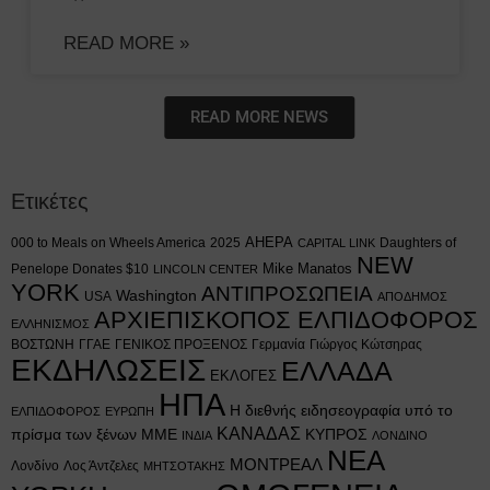
READ MORE »
READ MORE NEWS
Ετικέτες
AHEPA
000 to Meals on Wheels America
2025
Daughters of
CAPITAL LINK
NEW
Mike Manatos
Penelope Donates $10
LINCOLN CENTER
YORK
ΑΝΤΙΠΡΟΣΩΠΕΙΑ
Washington
USA
ΑΠΟΔΗΜΟΣ
ΑΡΧΙΕΠΙΣΚΟΠΟΣ ΕΛΠΙΔΟΦΟΡΟΣ
ΕΛΛΗΝΙΣΜΟΣ
ΒΟΣΤΩΝΗ
ΓΓΑΕ
ΓΕΝΙΚΟΣ ΠΡΟΞΕΝΟΣ
Γερμανία
Γιώργος Κώτσηρας
ΕΚΔΗΛΩΣΕΙΣ
ΕΛΛΑΔΑ
ΕΚΛΟΓΕΣ
ΗΠΑ
Η διεθνής ειδησεογραφία υπό το
ΕΛΠΙΔΟΦΟΡΟΣ
ΕΥΡΩΠΗ
ΚΑΝΑΔΑΣ
πρίσμα των ξένων ΜΜΕ
ΚΥΠΡΟΣ
ΙΝΔΙΑ
ΛΟΝΔΙΝΟ
ΝΕΑ
ΜΟΝΤΡΕΑΛ
Λονδίνο
Λος Άντζελες
ΜΗΤΣΟΤΑΚΗΣ