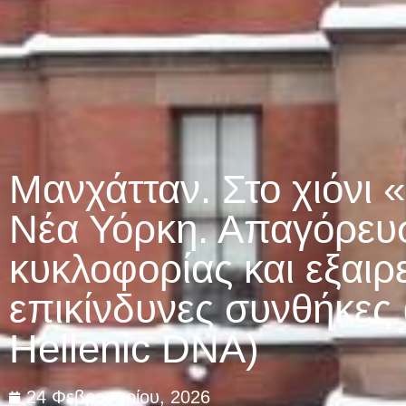
Μανχάτταν. Στο χιόνι 
Νέα Υόρκη. Απαγόρευ
κυκλοφορίας και εξαιρ
επικίνδυνες συνθήκες 
Hellenic DNA)
24 Φεβρουαρίου, 2026