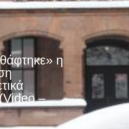
«θάφτηκε» η
ση
ετικά
(Video –