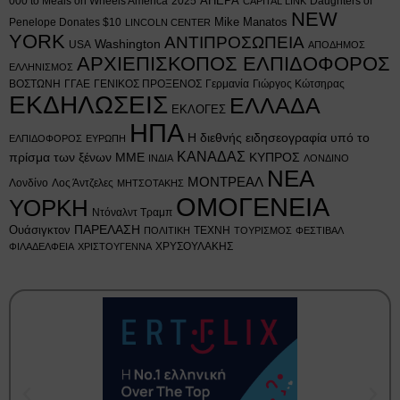
AHEPA
000 to Meals on Wheels America
2025
Daughters of
CAPITAL LINK
NEW
Mike Manatos
Penelope Donates $10
LINCOLN CENTER
YORK
ΑΝΤΙΠΡΟΣΩΠΕΙΑ
Washington
USA
ΑΠΟΔΗΜΟΣ
ΑΡΧΙΕΠΙΣΚΟΠΟΣ ΕΛΠΙΔΟΦΟΡΟΣ
ΕΛΛΗΝΙΣΜΟΣ
ΒΟΣΤΩΝΗ
ΓΓΑΕ
ΓΕΝΙΚΟΣ ΠΡΟΞΕΝΟΣ
Γερμανία
Γιώργος Κώτσηρας
ΕΚΔΗΛΩΣΕΙΣ
ΕΛΛΑΔΑ
ΕΚΛΟΓΕΣ
ΗΠΑ
Η διεθνής ειδησεογραφία υπό το
ΕΛΠΙΔΟΦΟΡΟΣ
ΕΥΡΩΠΗ
ΚΑΝΑΔΑΣ
πρίσμα των ξένων ΜΜΕ
ΚΥΠΡΟΣ
ΙΝΔΙΑ
ΛΟΝΔΙΝΟ
ΝΕΑ
ΜΟΝΤΡΕΑΛ
Λονδίνο
Λος Άντζελες
ΜΗΤΣΟΤΑΚΗΣ
ΟΜΟΓΕΝΕΙΑ
ΥΟΡΚΗ
Ντόναλντ Τραμπ
Ουάσιγκτον
ΠΑΡΕΛΑΣΗ
ΤΕΧΝΗ
ΠΟΛΙΤΙΚΗ
ΤΟΥΡΙΣΜΟΣ
ΦΕΣΤΙΒΑΛ
ΧΡΥΣΟΥΛΑΚΗΣ
ΦΙΛΑΔΕΛΦΕΙΑ
ΧΡΙΣΤΟΥΓΕΝΝΑ