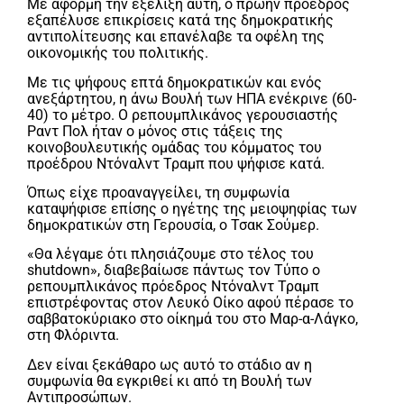
Με αφορμή την εξέλιξη αυτή, ο πρώην πρόεδρος
εξαπέλυσε επικρίσεις κατά της δημοκρατικής
αντιπολίτευσης και επανέλαβε τα οφέλη της
οικονομικής του πολιτικής.
Με τις ψήφους επτά δημοκρατικών και ενός
ανεξάρτητου, η άνω Βουλή των ΗΠΑ ενέκρινε (60-
40) το μέτρο. Ο ρεπουμπλικάνος γερουσιαστής
Ραντ Πολ ήταν ο μόνος στις τάξεις της
κοινοβουλευτικής ομάδας του κόμματος του
προέδρου Ντόναλντ Τραμπ που ψήφισε κατά.
Όπως είχε προαναγγείλει, τη συμφωνία
καταψήφισε επίσης ο ηγέτης της μειοψηφίας των
δημοκρατικών στη Γερουσία, ο Τσακ Σούμερ.
«Θα λέγαμε ότι πλησιάζουμε στο τέλος του
shutdown», διαβεβαίωσε πάντως τον Τύπο ο
ρεπουμπλικάνος πρόεδρος Ντόναλντ Τραμπ
επιστρέφοντας στον Λευκό Οίκο αφού πέρασε το
σαββατοκύριακο στο οίκημά του στο Μαρ-α-Λάγκο,
στη Φλόριντα.
Δεν είναι ξεκάθαρο ως αυτό το στάδιο αν η
συμφωνία θα εγκριθεί κι από τη Βουλή των
Αντιπροσώπων.