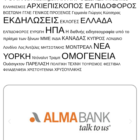
ΑΡΧΙΕΠΙΣΚΟΠΟΣ ΕΛΠΙΔΟΦΟΡΟΣ
ΕΛΛΗΝΙΣΜΟΣ
ΒΟΣΤΩΝΗ
ΓΓΑΕ
ΓΕΝΙΚΟΣ ΠΡΟΞΕΝΟΣ
Γερμανία
Γιώργος Κώτσηρας
ΕΚΔΗΛΩΣΕΙΣ
ΕΛΛΑΔΑ
ΕΚΛΟΓΕΣ
ΗΠΑ
Η διεθνής ειδησεογραφία υπό το
ΕΛΠΙΔΟΦΟΡΟΣ
ΕΥΡΩΠΗ
ΚΑΝΑΔΑΣ
πρίσμα των ξένων ΜΜΕ
ΚΥΠΡΟΣ
ΙΝΔΙΑ
ΛΟΝΔΙΝΟ
ΝΕΑ
ΜΟΝΤΡΕΑΛ
Λονδίνο
Λος Άντζελες
ΜΗΤΣΟΤΑΚΗΣ
ΟΜΟΓΕΝΕΙΑ
ΥΟΡΚΗ
Ντόναλντ Τραμπ
Ουάσιγκτον
ΠΑΡΕΛΑΣΗ
ΤΕΧΝΗ
ΠΟΛΙΤΙΚΗ
ΤΟΥΡΙΣΜΟΣ
ΦΕΣΤΙΒΑΛ
ΧΡΥΣΟΥΛΑΚΗΣ
ΦΙΛΑΔΕΛΦΕΙΑ
ΧΡΙΣΤΟΥΓΕΝΝΑ