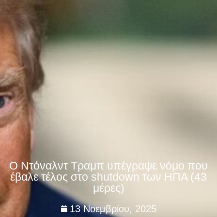
Ο Ντόναλντ Τραμπ υπέγραψε νόμο που
έβαλε τέλος στο shutdown των ΗΠΑ (43
μέρες)
13 Νοεμβρίου, 2025