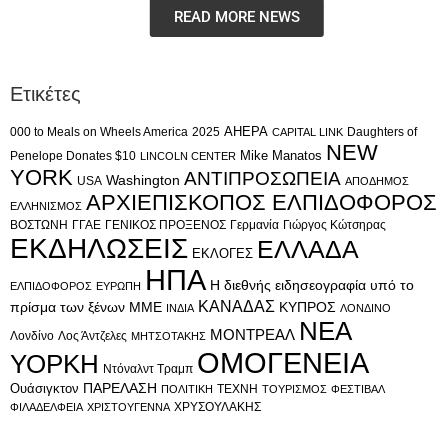
READ MORE NEWS
Ετικέτες
AHEPA
000 to Meals on Wheels America
2025
Daughters of
CAPITAL LINK
NEW
Mike Manatos
Penelope Donates $10
LINCOLN CENTER
YORK
ΑΝΤΙΠΡΟΣΩΠΕΙΑ
Washington
USA
ΑΠΟΔΗΜΟΣ
ΑΡΧΙΕΠΙΣΚΟΠΟΣ ΕΛΠΙΔΟΦΟΡΟΣ
ΕΛΛΗΝΙΣΜΟΣ
ΒΟΣΤΩΝΗ
ΓΓΑΕ
ΓΕΝΙΚΟΣ ΠΡΟΞΕΝΟΣ
Γερμανία
Γιώργος Κώτσηρας
ΕΚΔΗΛΩΣΕΙΣ
ΕΛΛΑΔΑ
ΕΚΛΟΓΕΣ
ΗΠΑ
Η διεθνής ειδησεογραφία υπό το
ΕΛΠΙΔΟΦΟΡΟΣ
ΕΥΡΩΠΗ
ΚΑΝΑΔΑΣ
πρίσμα των ξένων ΜΜΕ
ΚΥΠΡΟΣ
ΙΝΔΙΑ
ΛΟΝΔΙΝΟ
ΝΕΑ
ΜΟΝΤΡΕΑΛ
Λονδίνο
Λος Άντζελες
ΜΗΤΣΟΤΑΚΗΣ
ΟΜΟΓΕΝΕΙΑ
ΥΟΡΚΗ
Ντόναλντ Τραμπ
Ουάσιγκτον
ΠΑΡΕΛΑΣΗ
ΤΕΧΝΗ
ΠΟΛΙΤΙΚΗ
ΤΟΥΡΙΣΜΟΣ
ΦΕΣΤΙΒΑΛ
ΧΡΥΣΟΥΛΑΚΗΣ
ΦΙΛΑΔΕΛΦΕΙΑ
ΧΡΙΣΤΟΥΓΕΝΝΑ